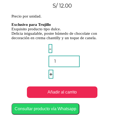
S/
12.00
Precio por unidad.
Exclusivo para Trujillo
Exquisito producto tipo dulce.
Delicia inigualable, postre húmedo de chocolate con
decoración en crema chantilly y un toque de canela.
Tres
-
Leches
De
Chocolate
En
Táper
+
quantity
Añadir al carrito
Consultar producto vía Whatsapp