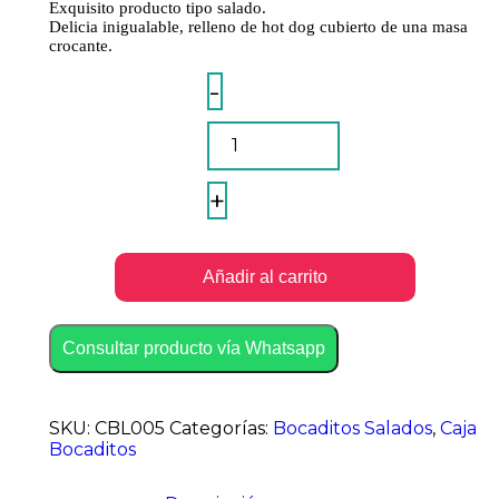
Exquisito producto tipo salado.
Delicia inigualable, relleno de hot dog cubierto de una masa
crocante.
Enrollado
-
De
Hot
Dog
Bocadito
quantity
+
Añadir al carrito
Consultar producto vía Whatsapp
SKU:
CBL005
Categorías:
Bocaditos Salados
,
Caja
Bocaditos