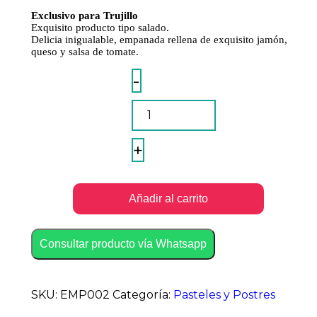
Exclusivo para Trujillo
Exquisito producto tipo salado.
Delicia inigualable, empanada rellena de exquisito jamón,
queso y salsa de tomate.
Empanada
-
Napolitana
Grande
quantity
+
Añadir al carrito
Consultar producto vía Whatsapp
SKU:
EMP002
Categoría:
Pasteles y Postres