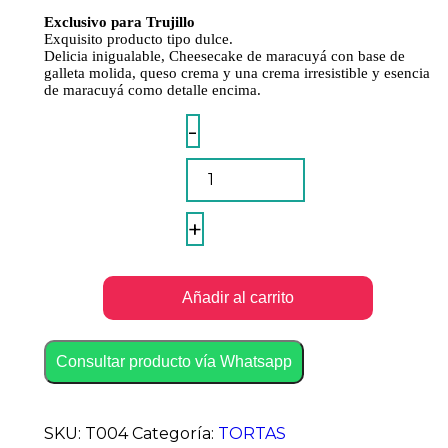
Exclusivo para Trujillo
Exquisito producto tipo dulce.
Delicia inigualable, Cheesecake de maracuyá con base de
galleta molida, queso crema y una crema irresistible y esencia
de maracuyá como detalle encima.
Cheesecake
-
De
Maracuyá
1/2kg.
quantity
+
Añadir al carrito
Consultar producto vía Whatsapp
SKU:
T004
Categoría:
TORTAS